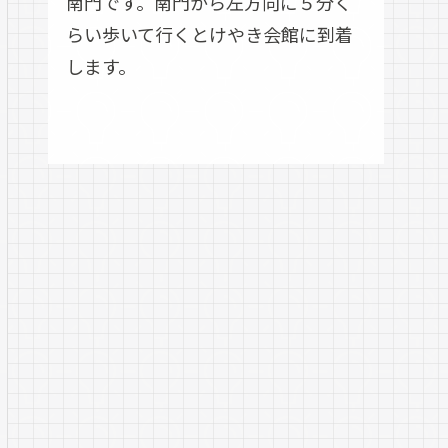
南門です。南門から左方向に５分く
らい歩いて行くとけやき会館に到着
します。